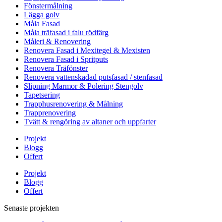
Fönstermålning
Lägga golv
Måla Fasad
Måla träfasad i falu rödfärg
Måleri & Renovering
Renovera Fasad i Mexitegel & Mexisten
Renovera Fasad i Spritputs
Renovera Träfönster
Renovera vattenskadad putsfasad / stenfasad
Slipning Marmor & Polering Stengolv
Tapetsering
Trapphusrenovering & Målning
Trapprenovering
Tvätt & rengöring av altaner och uppfarter
Projekt
Blogg
Offert
Projekt
Blogg
Offert
Senaste projekten