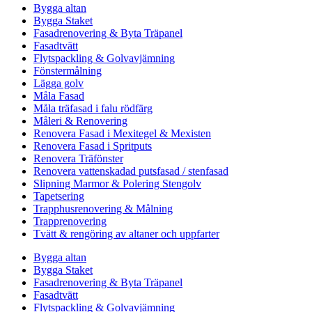
Bygga altan
Bygga Staket
Fasadrenovering & Byta Träpanel
Fasadtvätt
Flytspackling & Golvavjämning
Fönstermålning
Lägga golv
Måla Fasad
Måla träfasad i falu rödfärg
Måleri & Renovering
Renovera Fasad i Mexitegel & Mexisten
Renovera Fasad i Spritputs
Renovera Träfönster
Renovera vattenskadad putsfasad / stenfasad
Slipning Marmor & Polering Stengolv
Tapetsering
Trapphusrenovering & Målning
Trapprenovering
Tvätt & rengöring av altaner och uppfarter
Bygga altan
Bygga Staket
Fasadrenovering & Byta Träpanel
Fasadtvätt
Flytspackling & Golvavjämning