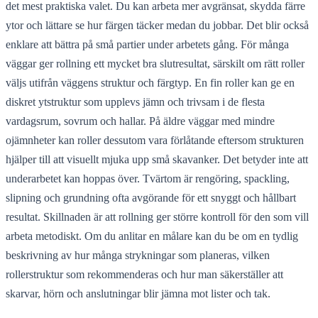
det mest praktiska valet. Du kan arbeta mer avgränsat, skydda färre
ytor och lättare se hur färgen täcker medan du jobbar. Det blir också
enklare att bättra på små partier under arbetets gång. För många
väggar ger rollning ett mycket bra slutresultat, särskilt om rätt roller
väljs utifrån väggens struktur och färgtyp. En fin roller kan ge en
diskret ytstruktur som upplevs jämn och trivsam i de flesta
vardagsrum, sovrum och hallar. På äldre väggar med mindre
ojämnheter kan roller dessutom vara förlåtande eftersom strukturen
hjälper till att visuellt mjuka upp små skavanker. Det betyder inte att
underarbetet kan hoppas över. Tvärtom är rengöring, spackling,
slipning och grundning ofta avgörande för ett snyggt och hållbart
resultat. Skillnaden är att rollning ger större kontroll för den som vill
arbeta metodiskt. Om du anlitar en målare kan du be om en tydlig
beskrivning av hur många strykningar som planeras, vilken
rollerstruktur som rekommenderas och hur man säkerställer att
skarvar, hörn och anslutningar blir jämna mot lister och tak.