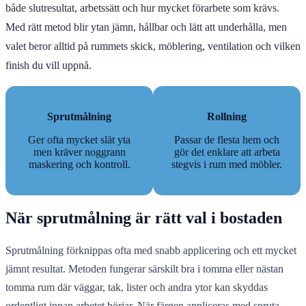
både slutresultat, arbetssätt och hur mycket förarbete som krävs.
Med rätt metod blir ytan jämn, hållbar och lätt att underhålla, men
valet beror alltid på rummets skick, möblering, ventilation och vilken
finish du vill uppnå.
Sprutmålning
Rollning
Ger ofta mycket slät yta
Passar de flesta hem och
men kräver noggrann
gör det enklare att arbeta
maskering och kontroll.
stegvis i rum med möbler.
När sprutmålning är rätt val i bostaden
Sprutmålning förknippas ofta med snabb applicering och ett mycket
jämnt resultat. Metoden fungerar särskilt bra i tomma eller nästan
tomma rum där väggar, tak, lister och andra ytor kan skyddas
ordentligt innan arbetet börjar. När färgen appliceras med spruta