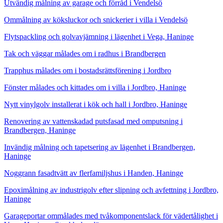
Utvändig målning av garage och förråd i Vendelsö
Ommålning av köksluckor och snickerier i villa i Vendelsö
Flytspackling och golvavjämning i lägenhet i Vega, Haninge
Tak och väggar målades om i radhus i Brandbergen
Trapphus målades om i bostadsrättsförening i Jordbro
Fönster målades och kittades om i villa i Jordbro, Haninge
Nytt vinylgolv installerat i kök och hall i Jordbro, Haninge
Renovering av vattenskadad putsfasad med omputsning i
Brandbergen, Haninge
Invändig målning och tapetsering av lägenhet i Brandbergen,
Haninge
Noggrann fasadtvätt av flerfamiljshus i Handen, Haninge
Epoximålning av industrigolv efter slipning och avfettning i Jordbro,
Haninge
Garageportar ommålades med tvåkomponentslack för vädertålighet i