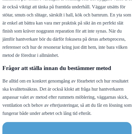
är också viktigt att tänka på framtida underhåll. Väggar utsätts för
stötar, smuts och slitage, särskilt i hall, kök och barnrum. En yta som
är enkel att bättra kan vara mer praktisk på sikt än en perfekt slät
finish som kräver noggrann reparation för att inte synas. När du
jämför hantverkare bör du därför fokusera på deras arbetsprocess,
referenser och hur de resonerar kring just ditt hem, inte bara vilken
metod de föredrar i allmänhet.
Frågor att ställa innan du bestämmer metod
Be alltid om en konkret genomgång av förarbetet och hur resultatet
ska kvalitetssäkras. Det är också klokt att fråga hur hantverkaren
anpassar valet av metod efter rummets möblering, väggarnas skick,
ventilation och behov av efterjusteringar, så att du får en lösning som
fungerar både under arbetet och lång tid efteråt.