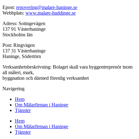
Epost:
renovering@malare-haninge.se
Webbplats:
www.malare-huddinge.se
Adress: Sotingevägen
137 91 Västerhaninge
Stockholms län
Post: Ringvägen
137 31 Västerhaninge
Haninge, Södertörn
Verksamhetsbeskrivning: Bolaget skall vara byggentreprenör inom
all måleri, mark,
byggnation och därmed förenlig verksamhet
Navigering
Hem
Om Målarfirman i Haninge
Tjänster
Hem
Om Målarfirman i Haninge
Tjänster