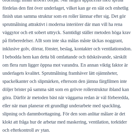
fördelas den fint över underlaget, vilket kan ge en slät och enhetlig
finish utan samma struktur som en roller lämnar efter sig. Det gör
sprutmålning attraktivt i moderna interiörer där man vill ha rena
väggytor och ett sobert uttryck. Samtidigt ställer metoden höga krav
på förberedelser. Allt som inte ska målas måste täckas noggrant,
inklusive golv, dörrar, fönster, beslag, kontakter och ventilationsdon.
I bebodda hem kan detta bli omfattande och tidskrävande, särskilt
om flera rum ligger öppna mot varandra. En annan viktig faktor är
underlagets kvalitet. Sprutmålning framhäver lätt ojämnheter,
spackelkanter och slipmärken, eftersom den jämna färgfilmen inte
döljer brister på samma sätt som en grövre rollerstruktur ibland kan
göra. Därför är metoden bäst när väggarna redan är väl förberedda,
eller när man planerar ett grundligt underarbete med spackling,
slipning och dammborttagning. För den som anlitar målare är det
klokt att fråga hur de arbetar med maskering, ventilation, torktider
och efterkontroll av ytan.