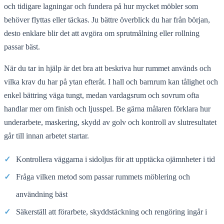
och tidigare lagningar och fundera på hur mycket möbler som
behöver flyttas eller täckas. Ju bättre överblick du har från början,
desto enklare blir det att avgöra om sprutmålning eller rollning
passar bäst.
När du tar in hjälp är det bra att beskriva hur rummet används och
vilka krav du har på ytan efteråt. I hall och barnrum kan tålighet och
enkel bättring väga tungt, medan vardagsrum och sovrum ofta
handlar mer om finish och ljusspel. Be gärna målaren förklara hur
underarbete, maskering, skydd av golv och kontroll av slutresultatet
går till innan arbetet startar.
✓
Kontrollera väggarna i sidoljus för att upptäcka ojämnheter i tid
✓
Fråga vilken metod som passar rummets möblering och
användning bäst
✓
Säkerställ att förarbete, skyddstäckning och rengöring ingår i