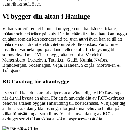
vara riktigt stolt över.
Vi bygger din altan i Haninge
Vi har stor erfarenhet inom altanbyggen och har både snickare,
målare och elektriker på plats. Det innebär att vi inte bara kan bygga
en altan som du kan spendera tid på, utan att vi även kan se till att
måla den och dra ut elektricitet om så skulle önskas. Varför inte
installera värmelampor på altanen eller skaffa fin belysning till
sommarkvällarna? Vi har byggt altaner i bl.a. Vendelsö,
Mårtensberg, Lyckebyn, Tutviken, Gudö, Kumla, Nyfors,
Brandbergen, Söderhagen, Vega, Handen, Skogås, Mörtviken &
Trångsund
ROT-avdrag för altanbygge
I vissa fall kan du som privatperson använda dig av ROT-avdraget
när du vill bygga en altan. För att få använda dig av ROT-avdraget
behöver altanen byggas i anslutning till bostadshuset. Vi hjälper dig
att hitta skräddarsydda lösningar för just dina behov och tittar på
vilka förutsättningar som finns. Vill du använda dig av ROT-
avdraget ser vi till att sköta ansökningsprocessen åt dig.