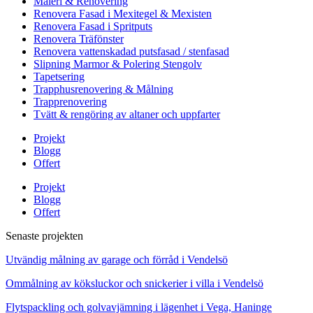
Måleri & Renovering
Renovera Fasad i Mexitegel & Mexisten
Renovera Fasad i Spritputs
Renovera Träfönster
Renovera vattenskadad putsfasad / stenfasad
Slipning Marmor & Polering Stengolv
Tapetsering
Trapphusrenovering & Målning
Trapprenovering
Tvätt & rengöring av altaner och uppfarter
Projekt
Blogg
Offert
Projekt
Blogg
Offert
Senaste projekten
Utvändig målning av garage och förråd i Vendelsö
Ommålning av köksluckor och snickerier i villa i Vendelsö
Flytspackling och golvavjämning i lägenhet i Vega, Haninge