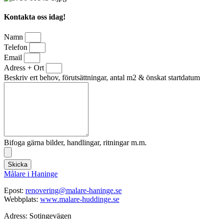
Kontakta oss idag!
Namn
Telefon
Email
Adress + Ort
Beskriv ert behov, förutsättningar, antal m2 & önskat startdatum
Bifoga gärna bilder, handlingar, ritningar m.m.
Skicka
Målare i Haninge
Epost:
renovering@malare-haninge.se
Webbplats:
www.malare-huddinge.se
Adress: Sotingevägen