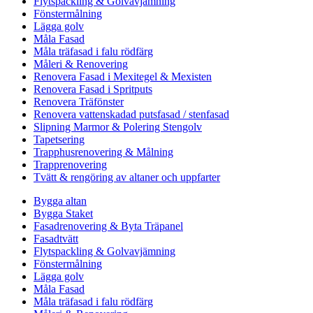
Flytspackling & Golvavjämning
Fönstermålning
Lägga golv
Måla Fasad
Måla träfasad i falu rödfärg
Måleri & Renovering
Renovera Fasad i Mexitegel & Mexisten
Renovera Fasad i Spritputs
Renovera Träfönster
Renovera vattenskadad putsfasad / stenfasad
Slipning Marmor & Polering Stengolv
Tapetsering
Trapphusrenovering & Målning
Trapprenovering
Tvätt & rengöring av altaner och uppfarter
Bygga altan
Bygga Staket
Fasadrenovering & Byta Träpanel
Fasadtvätt
Flytspackling & Golvavjämning
Fönstermålning
Lägga golv
Måla Fasad
Måla träfasad i falu rödfärg