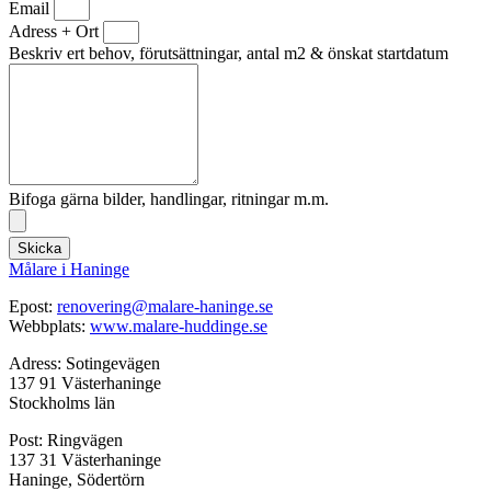
Email
Adress + Ort
Beskriv ert behov, förutsättningar, antal m2 & önskat startdatum
Bifoga gärna bilder, handlingar, ritningar m.m.
Skicka
Målare i Haninge
Epost:
renovering@malare-haninge.se
Webbplats:
www.malare-huddinge.se
Adress: Sotingevägen
137 91 Västerhaninge
Stockholms län
Post: Ringvägen
137 31 Västerhaninge
Haninge, Södertörn