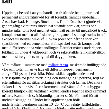
län
Uppdraget bestod i att ytbehandla en fristående betongmur med
permanent antigraffitiskydd för att förenkla framtida underhåll i
Årsta havsbad, Haninge, Stockholms län. Inför arbetet gjorde vi en
genomgång av murens skick: löst sittande partiklar, smuts och
mindre salter togs bort med hetvattentvätt på låg till medelhögt tryck,
kompletterat med ett alkaliskt rengöringsmedel som spärrades in och
sköljdes till neutral pH-nivå. Lokala porer och hårfina sprickor
spacklades med ett cementbaserat finspackel som är kompatibelt
med diffusionsöppna ytbehandlingar. Därefter mättes underlagets
fukthalt till under 4 viktprocent och vi säkerställde rätt klimatvillkor
med minst tre graders marginal till daggpunkten.
Våra målare, i samarbete med
målare Årsta
, maskerade intilliggande
ytor och fogar innan vi lade ett diffusionsöppet, permanent
antigraffitisystem i två skikt. Första skiktet applicerades med
airlessspruta för jämn fördelning och inträngning i porerna, följt av
efterrullning för att säkra täckning i struktur och kanter. Det andra
skiktet lades korsvis efter rekommenderad väntetid för att bygga
korrekt filmtjocklek; våtfilmen kontrollerades löpande med kammad
mätare. Kanter och svåråtkomliga partier ströks för hand för att
undvika skuggning. Under hela appliceringen hölls
underlagstemperaturen mellan 10–25 °C och relativ luftfuktighet
under 80 %. Slutligen fick systemet härda ostört enligt produktens