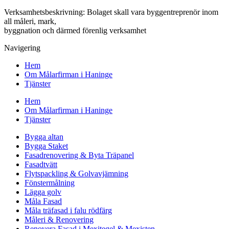
Verksamhetsbeskrivning: Bolaget skall vara byggentreprenör inom
all måleri, mark,
byggnation och därmed förenlig verksamhet
Navigering
Hem
Om Målarfirman i Haninge
Tjänster
Hem
Om Målarfirman i Haninge
Tjänster
Bygga altan
Bygga Staket
Fasadrenovering & Byta Träpanel
Fasadtvätt
Flytspackling & Golvavjämning
Fönstermålning
Lägga golv
Måla Fasad
Måla träfasad i falu rödfärg
Måleri & Renovering
Renovera Fasad i Mexitegel & Mexisten