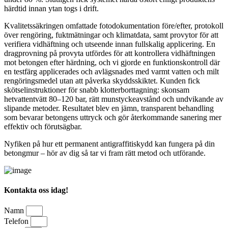
härdtid innan ytan togs i drift.
Kvalitetssäkringen omfattade fotodokumentation före/efter, protokoll
över rengöring, fuktmätningar och klimatdata, samt provytor för att
verifiera vidhäftning och utseende innan fullskalig applicering. En
dragprovning på provyta utfördes för att kontrollera vidhäftningen
mot betongen efter härdning, och vi gjorde en funktionskontroll där
en testfärg applicerades och avlägsnades med varmt vatten och milt
rengöringsmedel utan att påverka skyddsskiktet. Kunden fick
skötselinstruktioner för snabb klotterborttagning: skonsam
hetvattentvätt 80–120 bar, rätt munstyckeavstånd och undvikande av
slipande metoder. Resultatet blev en jämn, transparent behandling
som bevarar betongens uttryck och gör återkommande sanering mer
effektiv och förutsägbar.
Nyfiken på hur ett permanent antigraffitiskydd kan fungera på din
betongmur – hör av dig så tar vi fram rätt metod och utförande.
Kontakta oss idag!
Namn
Telefon