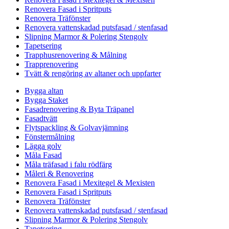
Renovera Fasad i Spritputs
Renovera Träfönster
Renovera vattenskadad putsfasad / stenfasad
Slipning Marmor & Polering Stengolv
Tapetsering
Trapphusrenovering & Målning
Trapprenovering
Tvätt & rengöring av altaner och uppfarter
Bygga altan
Bygga Staket
Fasadrenovering & Byta Träpanel
Fasadtvätt
Flytspackling & Golvavjämning
Fönstermålning
Lägga golv
Måla Fasad
Måla träfasad i falu rödfärg
Måleri & Renovering
Renovera Fasad i Mexitegel & Mexisten
Renovera Fasad i Spritputs
Renovera Träfönster
Renovera vattenskadad putsfasad / stenfasad
Slipning Marmor & Polering Stengolv
Tapetsering