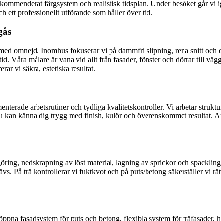
kommenderat färgsystem och realistisk tidsplan. Under besöket går vi ige
ch ett professionellt utförande som håller över tid.
gås
ed omnejd. Inomhus fokuserar vi på dammfri slipning, rena snitt och en 
id. Våra målare är vana vid allt från fasader, fönster och dörrar till vä
r vi säkra, estetiska resultat.
nterade arbetsrutiner och tydliga kvalitetskontroller. Vi arbetar strukt
kan känna dig trygg med finish, kulör och överenskommet resultat. Ambi
göring, nedskrapning av löst material, lagning av sprickor och spackling
ävs. På trä kontrollerar vi fuktkvot och på puts/betong säkerställer vi r
nsöppna fasadsystem för puts och betong, flexibla system för träfasader,