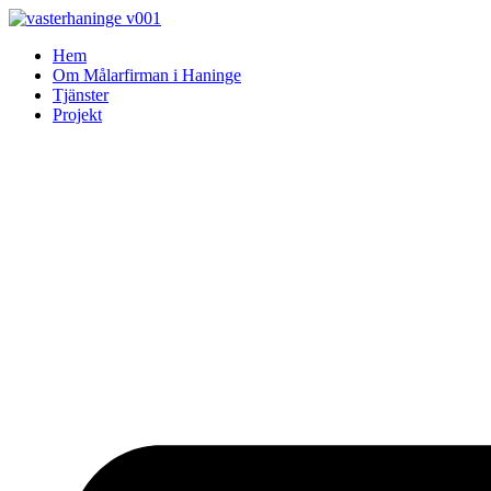
Skip
to
Hem
content
Om Målarfirman i Haninge
Tjänster
Projekt