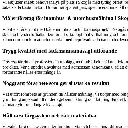
Vi erbjuder snabb behovsanalys på plats i Skogås med tydlig offert, re
säkerställa bästa metod. Du får transparent pris, specificerat innehåll o
Måleriföretag för inomhus- & utomhusmålning i Sko
Vi arbetar året runt med både inomhus- och utomhusprojekt i Skogås m
skick och väderförhållanden för att säkra optimal vidhäftning och torkt
kännedom om klimat och material med beprövade arbetsmetoder leverera
Trygg kvalitet med fackmannamässigt utförande
Hos oss får du ett professionellt upplägg med utbildade målare, dokume
projektet. Varje uppdrag avslutas med gemensam genomgång, så att du 
fortfarande håller efter många år.
Noggrant förarbete som ger slitstarka resultat
Väl utfört förarbete är grunden till hållbar målning. Vi börjar med ren
grundning anpassad till underlaget samt tätning och kittning där det kr
jämnare ytor och längre livslängd.
Hållbara färgsystem och rätt materialval
Vi väljer färg och system efter funktion, yta och belastning: diffusio