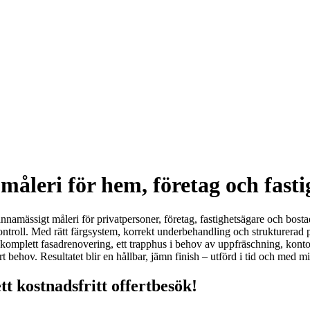
 måleri för hem, företag och fasti
nnamässigt måleri för privatpersoner, företag, fastighetsägare och bostad
tkontroll. Med rätt färgsystem, korrekt underbehandling och strukturerad
n komplett fasadrenovering, ett trapphus i behov av uppfräschning, kont
 behov. Resultatet blir en hållbar, jämn finish – utförd i tid och med mi
t kostnadsfritt offertbesök!