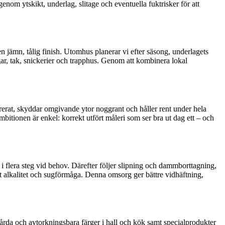
nom ytskikt, underlag, slitage och eventuella fuktrisker för att
jämn, tålig finish. Utomhus planerar vi efter säsong, underlagets
ggar, tak, snickerier och trapphus. Genom att kombinera lokal
urerat, skyddar omgivande ytor noggrant och håller rent under hela
tionen är enkel: korrekt utfört måleri som ser bra ut dag ett – och
 i flera steg vid behov. Därefter följer slipning och dammborttagning,
ätt alkalitet och sugförmåga. Denna omsorg ger bättre vidhäftning,
 hårda och avtorkningsbara färger i hall och kök samt specialprodukter