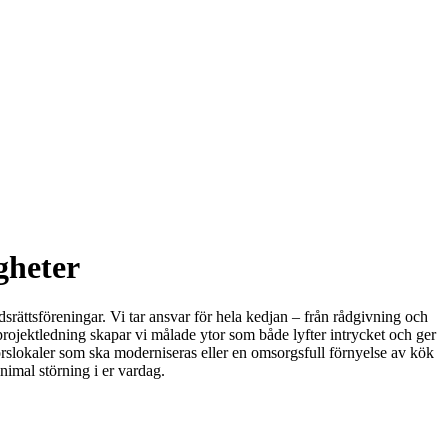
gheter
srättsföreningar. Vi tar ansvar för hela kedjan – från rådgivning och
 projektledning skapar vi målade ytor som både lyfter intrycket och ger
orslokaler som ska moderniseras eller en omsorgsfull förnyelse av kök
nimal störning i er vardag.