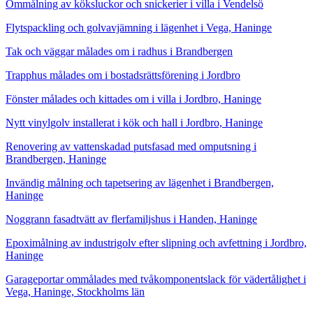
Ommålning av köksluckor och snickerier i villa i Vendelsö
Flytspackling och golvavjämning i lägenhet i Vega, Haninge
Tak och väggar målades om i radhus i Brandbergen
Trapphus målades om i bostadsrättsförening i Jordbro
Fönster målades och kittades om i villa i Jordbro, Haninge
Nytt vinylgolv installerat i kök och hall i Jordbro, Haninge
Renovering av vattenskadad putsfasad med omputsning i
Brandbergen, Haninge
Invändig målning och tapetsering av lägenhet i Brandbergen,
Haninge
Noggrann fasadtvätt av flerfamiljshus i Handen, Haninge
Epoximålning av industrigolv efter slipning och avfettning i Jordbro,
Haninge
Garageportar ommålades med tvåkomponentslack för vädertålighet i
Vega, Haninge, Stockholms län