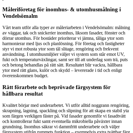
Måleriföretag för inomhus- & utomhusmålning i
Vendelsömalm
Vårt team utför alla typer av måleriarbeten i Vendelsömalm: målning
av väggar, tak och snickerier inomhus, liksom fasader, fönster och
dörrar utomhus. För bostäder prioriterar vi jämna, tåliga ytor som
harmonierar med ljus och planlösning. För företag och fastigheter
styr vi mot robusta ytor som tål slitage, rengöring och frekvent
användning. I utomhusmiljöer väljer vi system som står emot UV,
fukt och temperaturväxlingar, samt ser till att underlag som trä, puts
och betong behandlas på rätt sätt. Resultatet blir vackra, hållbara
ytor med rätt glans, kulör och skydd – levererade i tid och enligt
överenskommen budget.
Rätt förarbete och beprövade färgsystem för
hållbara resultat
Kvalitet börjar med underarbetet. Vi utför alltid noggrann rengöring,
skrapning, lagning, spackling och slipning för att skapa en stabil yta
som färgen verkligen fäster på. Vid fasader genomför vi fasadtvätt
och kontrollerar fukt samt eventuella mikrobiella påväxter innan
grundning. Inomhus säkrar vi dammfritt underarbete och väljer
färgsystem utifrån rummets funktion – exempelvis extra tvättbar färg