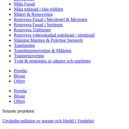
Måla Fasad
Måla träfasad i falu rödfärg
Måleri & Renovering
Renovera Fasad i Mexitegel & Mexisten
Renovera Fasad i Spritputs
Renovera Träfönster
Renovera vattenskadad putsfasad / stenfasad
Slipning Marmor & Polering Stengolv
Tapetsering
Trapphusrenovering & Målning
Trapprenovering
Tvätt & rengöring av altaner och uppfarter
Projekt
Blogg
Offert
Projekt
Blogg
Offert
Senaste projekten
Utvändig målning av garage och förråd i Vendelsö