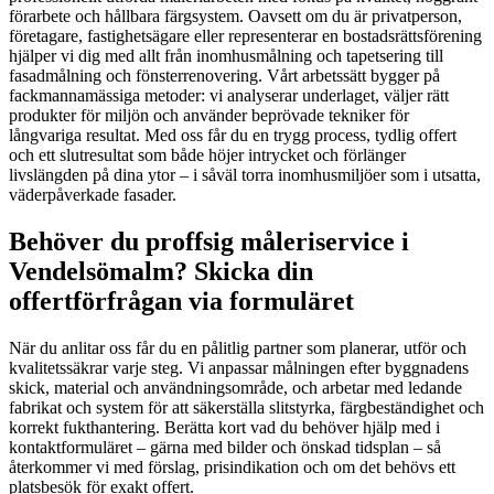
förarbete och hållbara färgsystem. Oavsett om du är privatperson,
företagare, fastighetsägare eller representerar en bostadsrättsförening
hjälper vi dig med allt från inomhusmålning och tapetsering till
fasadmålning och fönsterrenovering. Vårt arbetssätt bygger på
fackmannamässiga metoder: vi analyserar underlaget, väljer rätt
produkter för miljön och använder beprövade tekniker för
långvariga resultat. Med oss får du en trygg process, tydlig offert
och ett slutresultat som både höjer intrycket och förlänger
livslängden på dina ytor – i såväl torra inomhusmiljöer som i utsatta,
väderpåverkade fasader.
Behöver du proffsig måleriservice i
Vendelsömalm? Skicka din
offertförfrågan via formuläret
När du anlitar oss får du en pålitlig partner som planerar, utför och
kvalitetssäkrar varje steg. Vi anpassar målningen efter byggnadens
skick, material och användningsområde, och arbetar med ledande
fabrikat och system för att säkerställa slitstyrka, färgbeständighet och
korrekt fukthantering. Berätta kort vad du behöver hjälp med i
kontaktformuläret – gärna med bilder och önskad tidsplan – så
återkommer vi med förslag, prisindikation och om det behövs ett
platsbesök för exakt offert.