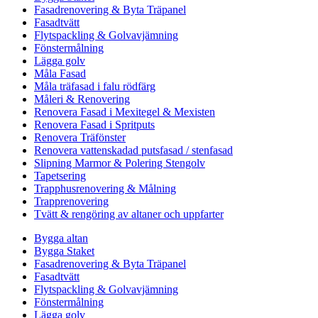
Fasadrenovering & Byta Träpanel
Fasadtvätt
Flytspackling & Golvavjämning
Fönstermålning
Lägga golv
Måla Fasad
Måla träfasad i falu rödfärg
Måleri & Renovering
Renovera Fasad i Mexitegel & Mexisten
Renovera Fasad i Spritputs
Renovera Träfönster
Renovera vattenskadad putsfasad / stenfasad
Slipning Marmor & Polering Stengolv
Tapetsering
Trapphusrenovering & Målning
Trapprenovering
Tvätt & rengöring av altaner och uppfarter
Bygga altan
Bygga Staket
Fasadrenovering & Byta Träpanel
Fasadtvätt
Flytspackling & Golvavjämning
Fönstermålning
Lägga golv