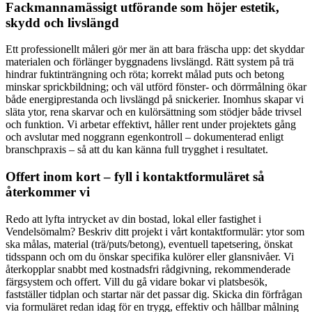
Fackmannamässigt utförande som höjer estetik,
skydd och livslängd
Ett professionellt måleri gör mer än att bara fräscha upp: det skyddar
materialen och förlänger byggnadens livslängd. Rätt system på trä
hindrar fuktinträngning och röta; korrekt målad puts och betong
minskar sprickbildning; och väl utförd fönster- och dörrmålning ökar
både energiprestanda och livslängd på snickerier. Inomhus skapar vi
släta ytor, rena skarvar och en kulörsättning som stödjer både trivsel
och funktion. Vi arbetar effektivt, håller rent under projektets gång
och avslutar med noggrann egenkontroll – dokumenterad enligt
branschpraxis – så att du kan känna full trygghet i resultatet.
Offert inom kort – fyll i kontaktformuläret så
återkommer vi
Redo att lyfta intrycket av din bostad, lokal eller fastighet i
Vendelsömalm? Beskriv ditt projekt i vårt kontaktformulär: ytor som
ska målas, material (trä/puts/betong), eventuell tapetsering, önskat
tidsspann och om du önskar specifika kulörer eller glansnivåer. Vi
återkopplar snabbt med kostnadsfri rådgivning, rekommenderade
färgsystem och offert. Vill du gå vidare bokar vi platsbesök,
fastställer tidplan och startar när det passar dig. Skicka din förfrågan
via formuläret redan idag för en trygg, effektiv och hållbar målning