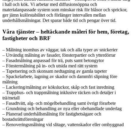
i hall och kök. Vi arbetar med diffusionsöppna och
materialanpassade system som minskar risk för blåsor och sprickor,
ger jämn kulörstabilitet och förlänger intervallen mellan
underhållsmålningar. Det sparar både tid och pengar över tid.
Våra tjänster – heltäckande måleri för hem, företag,
fastigheter och BRF
– Målning inomhus av väggar, tak och alla typer av snickerier
– Utvändig målning av fasader, fönsterpartier och ytterdörrar
– Fasadmålning anpassad för trä, puts samt betongytor
– Fönstermålning på in- och utsida med rätt system
– Tapetsering och skonsam nedtagning av gamla tapeter
– Spackelarbete, lagning av skador och dammfri slipning före
målning
– Lackering/målning av köksluckor, skåp och fast inredning
– Trapphus- och trappmålning inklusive räcken och detaljer i
trä/metall
– Fasadtvätt, alg- och mögelbehandling samt övrigt förarbete
– Grundning och behandling av nya eller obehandlade underlag
– Planerad underhållsmålning för fastighetsägare och
bostadsrättsföreningar
– Renoveringsmålning vid slitage, vattenskador eller ombyggnad